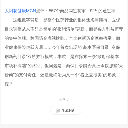
太阳花健康
MCN
点评：557个药品闯过初审，92%的通过率
——这组数字背后，是整个医药行业的集体焦虑与期待。医保
目录调整从来不只是简单的"报销清单"更新，而是各方利益博弈
的集中体现。跨国药企虎视眈眈，本土创新药企摩拳擦掌，商
业健康保险虎跃入局……今年首次出现的"基本医保目录+商保
创新药目录"双轨并行模式，本质上是在探索一条"政府保基本、
市场补高端"的路径。但问题是，商保目录能否真正承接那些"天
价药"的支付责任，还是最终沦为又一个"看上去很美"的形象工
程？
分享：
生成封面