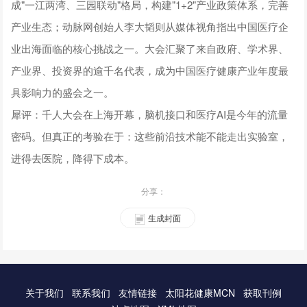
成"一江两湾、三园联动"格局，构建"1+2"产业政策体系，完善
产业生态；动脉网创始人李大韬则从媒体视角指出中国医疗企
业出海面临的核心挑战之一。大会汇聚了来自政府、学术界、
产业界、投资界的逾千名代表，成为中国医疗健康产业年度最
具影响力的盛会之一。
犀评：千人大会在上海开幕，脑机接口和医疗AI是今年的流量
密码。但真正的考验在于：这些前沿技术能不能走出实验室，
进得去医院，降得下成本。
分享：
生成封面
关于我们
联系我们
友情链接
太阳花健康MCN
获取刊例