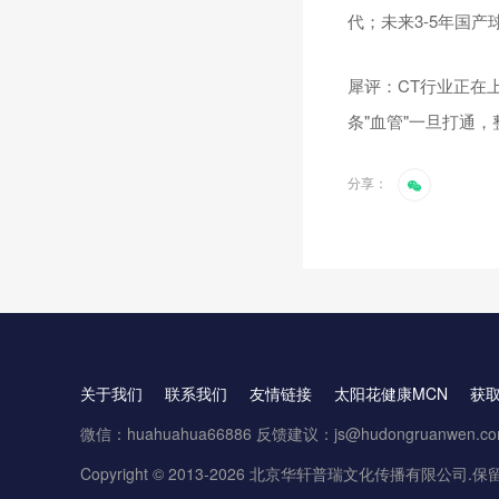
代；未来3-5年国
犀评：CT行业正在
条"血管"一旦打通
分享：
关于我们
联系我们
友情链接
太阳花健康MCN
获
微信：huahuahua66886 反馈建议：js@hudongruanwen.c
Copyright © 2013-2026 北京华轩普瑞文化传播有限公司