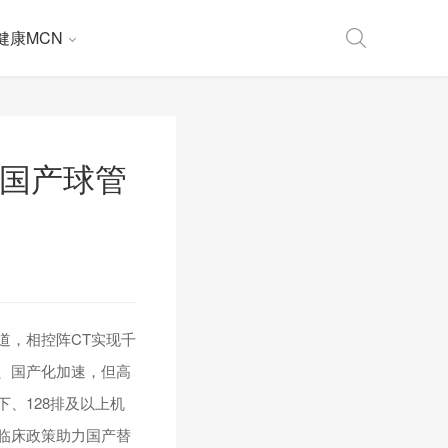
健康MCN
，国产球管
道，相控阵CT实现千
、国产化加速，但高
下、128排及以上机
临床政策助力国产替