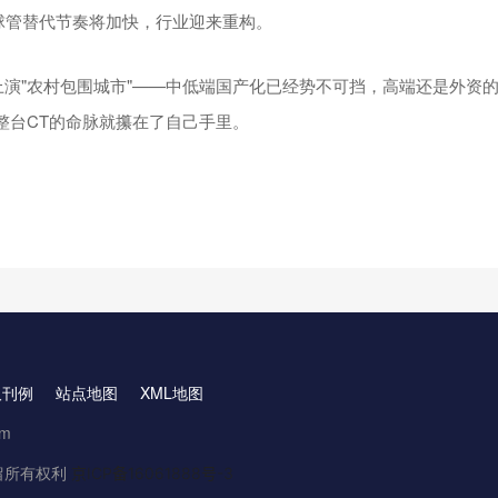
产球管替代节奏将加快，行业迎来重构。
上演"农村包围城市"——中低端国产化已经势不可挡，高端还是外资
，整台CT的命脉就攥在了自己手里。
取刊例
站点地图
XML地图
om
.保留所有权利
京ICP备16061888号-3