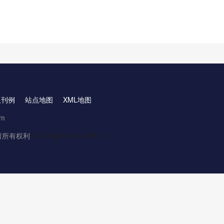
取刊例
站点地图
XML地图
om
.保留所有权利
京ICP备16061888号-3