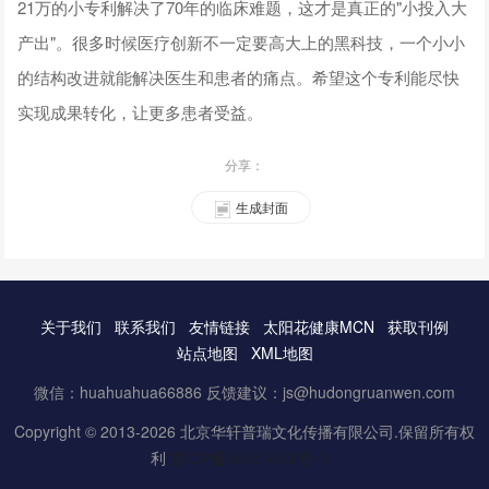
21万的小专利解决了70年的临床难题，这才是真正的"小投入大
产出"。很多时候医疗创新不一定要高大上的黑科技，一个小小
的结构改进就能解决医生和患者的痛点。希望这个专利能尽快
实现成果转化，让更多患者受益。
分享：
生成封面
关于我们
联系我们
友情链接
太阳花健康MCN
获取刊例
站点地图
XML地图
微信：huahuahua66886 反馈建议：js@hudongruanwen.com
Copyright © 2013-2026 北京华轩普瑞文化传播有限公司.保留所有权
利
京ICP备16061888号-3