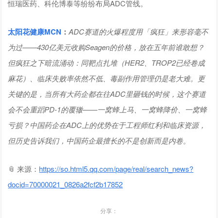
恒瑞医药、科伦博泰等纷纷布局ADC管线。
太阳花健康
MCN
：
ADC赛道的火爆程度用「疯狂」来形容毫不
为过——430亿美元收购Seagen的价格，放在五年前谁敢想？
但疯狂之下暗流涌动：同靶点扎堆（HER2、TROP2已经卷成
麻花）、临床失败率依然不低、毒副作用管理仍是老大难。更
关键的是，当所有大药企都在往ADC里砸钱的时候，这个赛道
会不会重蹈PD-1的覆辙——一窝蜂上马、一窝蜂降价、一窝蜂
亏损？中国药企在ADC上的优势在于工程师红利和临床资源，
但历史告诉我们，中国药企最擅长的不是创新而是内卷。
📎 来源：
https://so.html5.qq.com/page/real/search_news?
docid=70000021_0826a2fcf2b17852
分享：