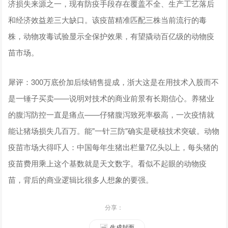
济损失来源之一，现有防疫手段存在覆盖不全、生产工艺落后
和经济效益差三大缺口。该疫苗精准匹配三株当前流行的毒
株，动物攻毒试验显示全保护效果，有望撬动百亿级的动物疫
苗市场。
犀评：300万底价加后续销售提成，浙大这是在用技术入股而不
是一锤子买卖——说明对技术的商业前景有长期信心。养猪业
的腹泻防控一直是痛点——仔猪腹泻致死率极高，一次疫情就
能让猪场损失几百万。能"一针三防"确实是硬核技术突破。动物
疫苗市场大得吓人：中国每年生猪出栏量7亿头以上，每头猪的
疫苗费用乘上这个基数就是天文数字。看似不起眼的动物疫
苗，背后的商业逻辑比很多人想象的要强。
分享：
生成封面