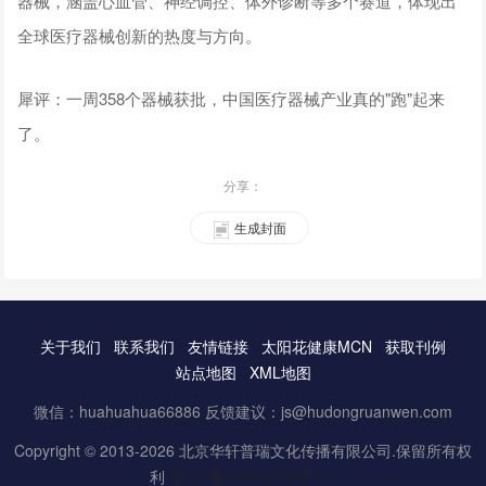
器械，涵盖心血管、神经调控、体外诊断等多个赛道，体现出
全球医疗器械创新的热度与方向。
犀评：一周358个器械获批，中国医疗器械产业真的"跑"起来
了。
分享：
生成封面
关于我们
联系我们
友情链接
太阳花健康MCN
获取刊例
站点地图
XML地图
微信：huahuahua66886 反馈建议：js@hudongruanwen.com
Copyright © 2013-2026 北京华轩普瑞文化传播有限公司.保留所有权
利
京ICP备16061888号-3