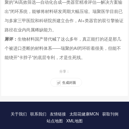
聚的"AI高效筛选—自动化合成—类器官精准评估—解决方案输
出"闭环系统，能够将材料研发周期大幅压缩。瑞聚医学目前已
与多家三甲医院和科研院所建立合作，AI+类器官的双引擎验证
路径在业内尚属稀缺能力。
犀评：
生物材料国产替代喊了这么多年，真正能打的还是那几
个被进口垄断的材料体系——瑞聚的AI闭环听着很美，但能不
能绕开"卡脖子"的底层专利，才是生死线。
分享：
生成封面
关于我们
联系我们
友情链接
太阳花健康MCN
获取刊例
站点地图
XML地图