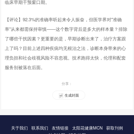
临床早期干预窗口期。
【评论】92.3%的准确率听起来令人振奋，但医学界对"准确
率"从来都需保持审慎——这个数字背后是多大的样本量？排除
了哪些干扰因素？更重要的是，早期诊断出来了，治疗方案跟
上了吗？目前上述四种疾病均无根治之法，诊断本身带来的心
理负担和社会歧视风险不容忽视。技术跑得太快，伦理和配套
服务别被落在后面。
分享：
生成封面
关于我们
联系我们
友情链接
太阳花健康MCN
获取刊例