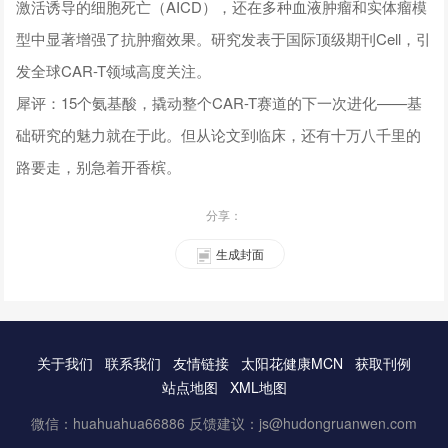
激活诱导的细胞死亡（AICD），还在多种血液肿瘤和实体瘤模
型中显著增强了抗肿瘤效果。研究发表于国际顶级期刊Cell，引
发全球CAR-T领域高度关注。
犀评：15个氨基酸，撬动整个CAR-T赛道的下一次进化——基
础研究的魅力就在于此。但从论文到临床，还有十万八千里的
路要走，别急着开香槟。
分享：
生成封面
关于我们
联系我们
友情链接
太阳花健康MCN
获取刊例
站点地图
XML地图
微信：huahuahua66886 反馈建议：js@hudongruanwen.com