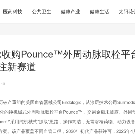
医药科技
公共卫生
健康产业
健康生活
太阳花
ogix收购Pounce™外周动脉取栓
注新赛道
113
经历破产重组的美国血管器械公司Endologix，从涂层技术公司Surmod
化的纯机械式外周动脉取栓平台Pounce™，交易金额未披露。外周
unce™采用纯机械式"抓取"思路，操作简洁，无需溶栓药物、动力设
方案。该产品覆盖不同血管口径，2020年初代产品获许可，2025年