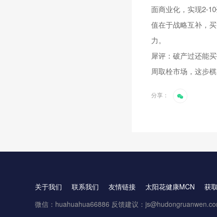
面商业化，实现2-
值在于战略互补，买
力。
犀评：破产过还能买技
周取栓市场，这步棋
分享：
关于我们
联系我们
友情链接
太阳花健康MCN
获
微信：huahuahua66886 反馈建议：js@hudongruanwen.c