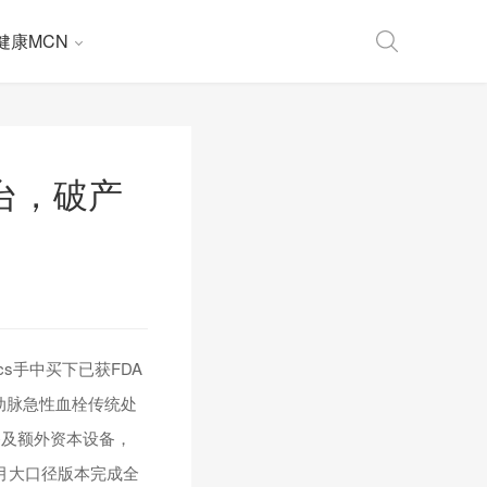
健康MCN
平台，破产
ics手中买下已获FDA
动脉急性血栓传统处
备及额外资本设备，
4月大口径版本完成全