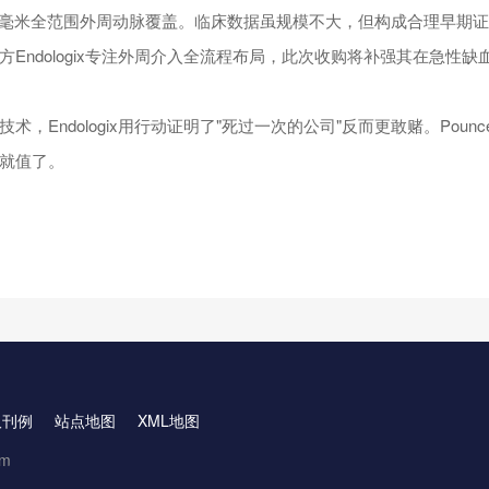
10毫米全范围外周动脉覆盖。临床数据虽规模不大，但构成合理早期
方Endologix专注外周介入全流程布局，此次收购将补强其在急性
术，Endologix用行动证明了"死过一次的公司"反而更敢赌。Poun
就值了。
取刊例
站点地图
XML地图
om