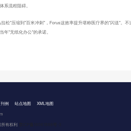
体系流程阻碍。
拉松"压缩到"百米冲刺"，Forus这效率提升堪称医疗界的"闪送"。不
当年"无纸化办公"的承诺。
取刊例
站点地图
XML地图
om
.保留所有权利
京ICP备16061888号-3