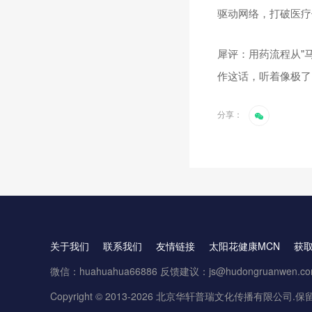
驱动网络，打破医疗
犀评：用药流程从"马
作这话，听着像极了
分享：
关于我们
联系我们
友情链接
太阳花健康MCN
获
微信：huahuahua66886 反馈建议：js@hudongruanwen.c
Copyright © 2013-2026 北京华轩普瑞文化传播有限公司