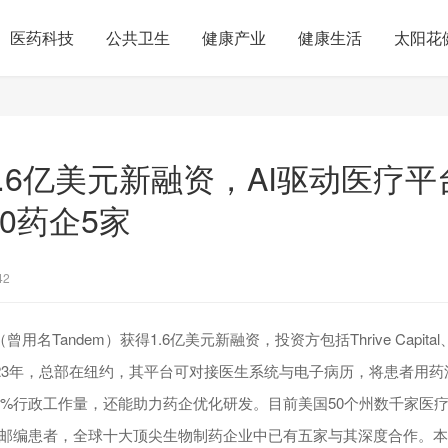
医药科技
公共卫生
健康产业
健康生活
太阳花
获1.6亿美元新融资，AI驱动医疗
10药企5家
42
用名Tandem）获得1.6亿美元新融资，投资方包括Thrive Capital、Gene
于2023年，总部在纽约，其平台可对接医生系统与电子病历，将患者用
0%行政工作量，还能助力药企优化研发。目前美国50个州数千家医
宅邮编患者，全球十大顶尖生物制药企业中已有五家与其深度合作。本