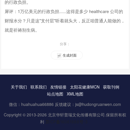
的行政负担。
犀评：1万亿美元的行政负担......这得是多少 healthcare 公司的
财报水分？只是这"支付层"听着就头大，反正咱普通人能做的，
就是祈祷别生病。
分享：
生成封面
关于我们
联系我们
友情链接
太阳花健康MCN
获取刊例
站点地图
XML地图
微信：huahuahua66886 反馈建议：js@hudongruanwen.com
Copyright © 2013-2026 北京华轩普瑞文化传播有限公司.保留所有权
利
京ICP备16061888号-3