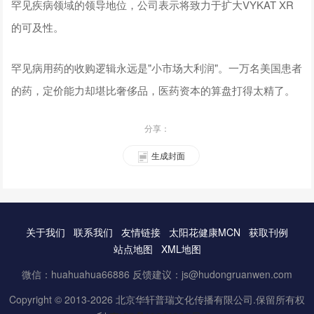
罕见疾病领域的领导地位，公司表示将致力于扩大VYKAT XR
的可及性。
罕见病用药的收购逻辑永远是"小市场大利润"。一万名美国患者
的药，定价能力却堪比奢侈品，医药资本的算盘打得太精了。
分享：
生成封面
关于我们
联系我们
友情链接
太阳花健康MCN
获取刊例
站点地图
XML地图
微信：huahuahua66886 反馈建议：js@hudongruanwen.com
Copyright © 2013-2026 北京华轩普瑞文化传播有限公司.保留所有权