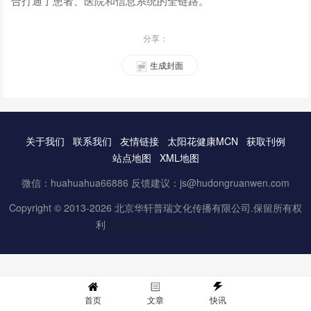
合打通了患者、医院和信息系统的全链路。
分享：
生成封面
关于我们
联系我们
友情链接
太阳花健康MCN
获取刊例
站点地图
XML地图
微信：huahuahua66886 反馈建议：js@hudongruanwen.com
Copyright © 2013-2026 北京华轩普瑞文化传播有限公司.保留所有权
利
京ICP备16061888号-3
首页
文章
快讯