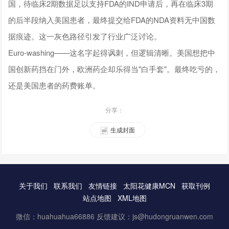
国，待临床2期数据足以支持FDA的IND申请后，再在临床3期
的后半段纳入美国患者，最终提交给FDA的NDA资料无中国数
据痕迹。这一灰色路径引发了行业广泛讨论。
Euro-washing——这名字起得讽刺，但逻辑清晰。美国想把中
国创新药挡在门外，欧洲药企却乐得当"白手套"。最终吃亏的，
还是美国患者的药费账单。
分享：
生成封面
关于我们
联系我们
友情链接
太阳花健康MCN
获取刊例
站点地图
XML地图
微信：huahuahua66886 反馈建议：js@hudongruanwen.com