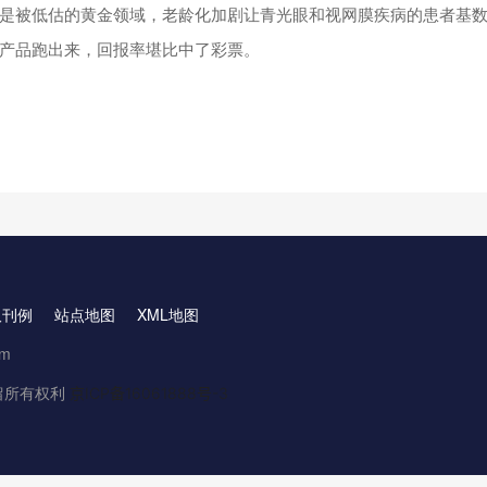
是被低估的黄金领域，老龄化加剧让青光眼和视网膜疾病的患者基数持
产品跑出来，回报率堪比中了彩票。
取刊例
站点地图
XML地图
om
.保留所有权利
京ICP备16061888号-3