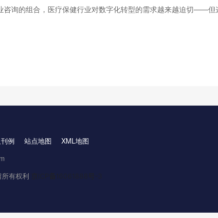
业咨询的组合，医疗保健行业对数字化转型的需求越来越迫切——但
取刊例
站点地图
XML地图
om
.保留所有权利
京ICP备16061888号-3