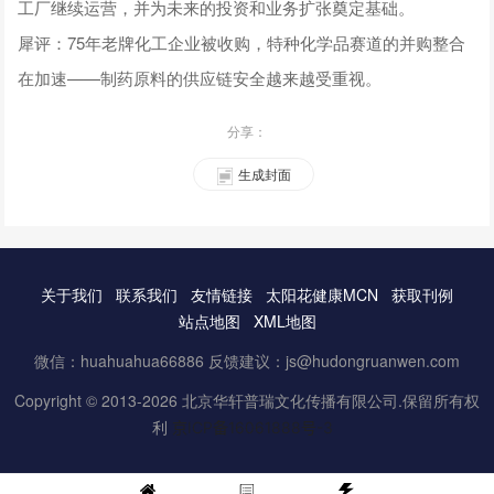
工厂继续运营，并为未来的投资和业务扩张奠定基础。
犀评：75年老牌化工企业被收购，特种化学品赛道的并购整合
在加速——制药原料的供应链安全越来越受重视。
分享：
生成封面
关于我们
联系我们
友情链接
太阳花健康MCN
获取刊例
站点地图
XML地图
微信：huahuahua66886 反馈建议：js@hudongruanwen.com
Copyright © 2013-2026 北京华轩普瑞文化传播有限公司.保留所有权
利
京ICP备16061888号-3