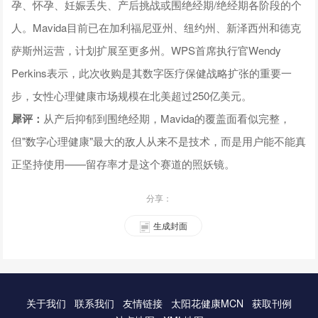
孕、怀孕、妊娠丢失、产后挑战或围绝经期/绝经期各阶段的个
人。Mavida目前已在加利福尼亚州、纽约州、新泽西州和德克
萨斯州运营，计划扩展至更多州。WPS首席执行官Wendy
Perkins表示，此次收购是其数字医疗保健战略扩张的重要一
步，女性心理健康市场规模在北美超过250亿美元。
犀评：
从产后抑郁到围绝经期，Mavida的覆盖面看似完整，
但"数字心理健康"最大的敌人从来不是技术，而是用户能不能真
正坚持使用——留存率才是这个赛道的照妖镜。
分享：
生成封面
关于我们
联系我们
友情链接
太阳花健康MCN
获取刊例