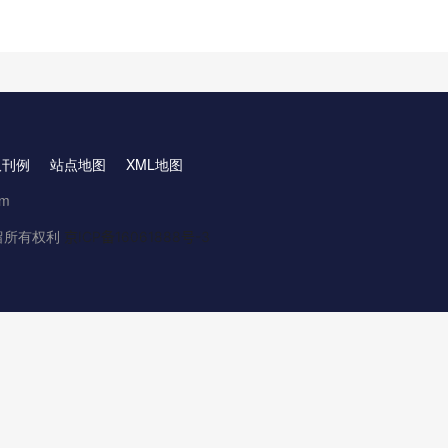
取刊例
站点地图
XML地图
om
.保留所有权利
京ICP备16061888号-3