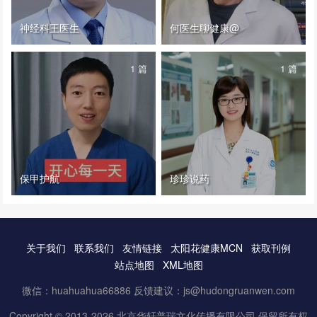
神经科王医生
何医生聊健康@
1 篇
1 篇
保甲护航
珍珍说药
关于我们
联系我们
友情链接
太阳花健康MCN
获取刊例
站点地图
XML地图
微信：huahuahua66886 反馈建议：js@hudongruanwen.com
Copyright © 2013-2026 北京华轩普瑞文化传播有限公司.保留所有权