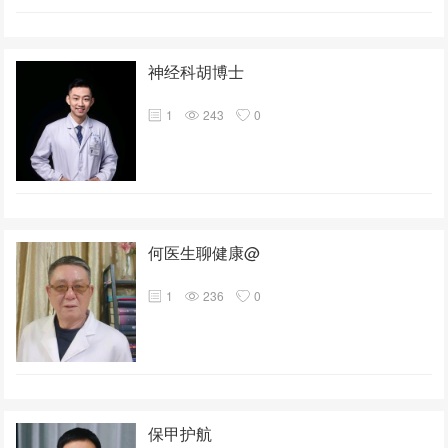
神经科胡博士
1
243
0
何医生聊健康@
1
236
0
保甲护航