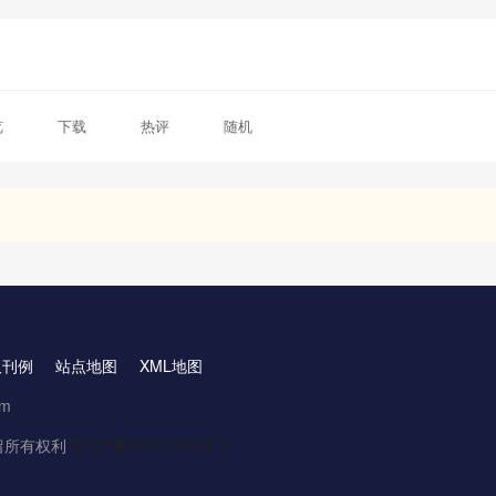
览
下载
热评
随机
取刊例
站点地图
XML地图
om
.保留所有权利
京ICP备16061888号-3