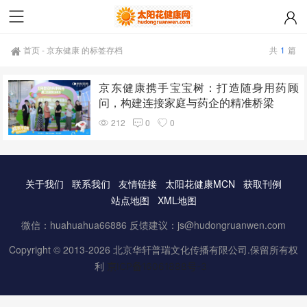
首页
-
京东健康 的标签存档
共
1
篇
京东健康携手宝宝树：打造随身用药顾
问，构建连接家庭与药企的精准桥梁
212
0
0
关于我们
联系我们
友情链接
太阳花健康MCN
获取刊例
站点地图
XML地图
微信：huahuahua66886 反馈建议：js@hudongruanwen.com
Copyright © 2013-2026 北京华轩普瑞文化传播有限公司.保留所有权
利
京ICP备16061888号-3