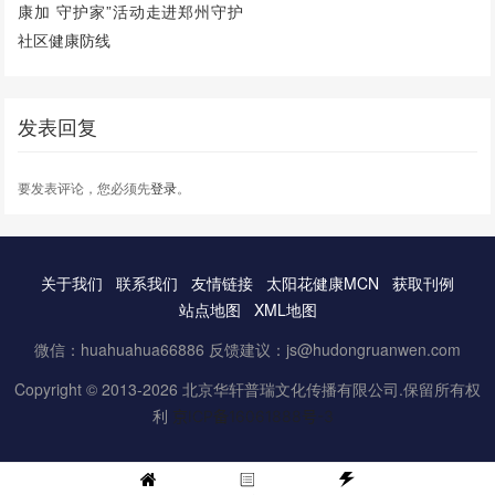
康加 守护家”活动走进郑州守护
社区健康防线
发表回复
要发表评论，您必须先
登录
。
关于我们
联系我们
友情链接
太阳花健康MCN
获取刊例
站点地图
XML地图
微信：huahuahua66886 反馈建议：js@hudongruanwen.com
Copyright © 2013-2026 北京华轩普瑞文化传播有限公司.保留所有权
利
京ICP备16061888号-3