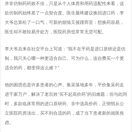
并非仿制药药效不佳，只是从个人体质和用药适配性来看，这
款仿制药始终差了一点契合度。医生最终建议换回进口药，李
大爷总算松了一口气，可新的烦恼又接踵而至：想换药容易，
医生却不敢轻易开处方，医院药房也常常无货可配。
李大爷后来在社交平台上写道：“我不在乎药是进口原研还是仿
制，我只关心哪一种更适合自己。可为什么，连自费买一个更
适合的药，都变得这么难？”
他的困惑也是许多患者的心声。集采落地多年，平价集采药走
进千家万户，解决了老百姓“买不起高价药”的旧难题；但与此同
时，多款临床常用的进口原研药、非中选高价药，正悄悄从公
立医院药房淡出，买不到合适的药，成了当下患者新的就医焦
虑。