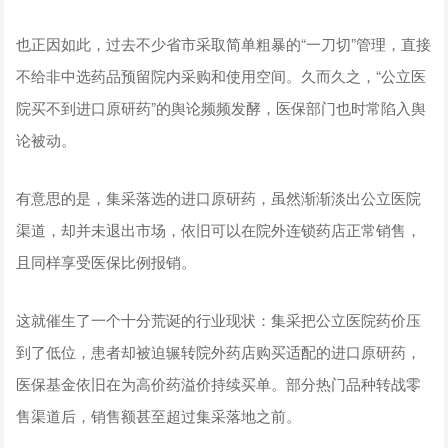
也正因如此，过去不少省市采取简单粗暴的“一刀切”管理，直接
不给非中选药品预留院内采购和使用空间。久而久之，“公立医
院买不到进口原研药”的舆论频频发酵，医保部门也时常陷入舆
论被动。
有意思的是，集采落选的进口原研药，虽然渐渐淡出公立医院
渠道，却并未退出市场，依旧可以在院外连锁药店正常销售，
且同样享受医保比例报销。
这就催生了一个十分荒诞的行业现状：集采把公立医院药价压
到了低位，患者却被迫辗转院外药店购买适配的进口原研药，
医保基金依旧在为高价药溢价持续买单。部分热门品种转战零
售渠道后，销售额甚至超过集采落地之前。