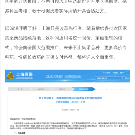
医生的开药束缚，不用再顾虑非中选高价药占用医保额度、拖
累科室考核，敢于根据患者实际病情开具合适处方。
据39深呼吸了解，上海只是改革先行者。随着后续多批次国家
集采药品陆续落地，这种同通用名统一限价、定额报销的模
式，将会向全国大范围推广。未来不止集采品种，更多高价专
科药、慢病长效药的医保支付路径，都将迎来全面重塑。