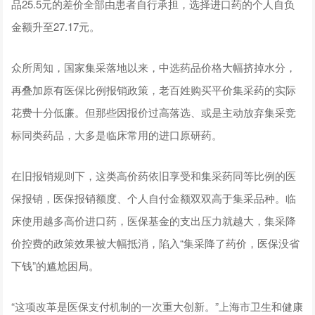
品25.5元的差价全部由患者自行承担，选择进口药的个人自负
金额升至27.17元。
众所周知，国家集采落地以来，中选药品价格大幅挤掉水分，
再叠加原有医保比例报销政策，老百姓购买平价集采药的实际
花费十分低廉。但那些因报价过高落选、或是主动放弃集采竞
标同类药品，大多是临床常用的进口原研药。
在旧报销规则下，这类高价药依旧享受和集采药同等比例的医
保报销，医保报销额度、个人自付金额双双高于集采品种。临
床使用越多高价进口药，医保基金的支出压力就越大，集采降
价控费的政策效果被大幅抵消，陷入“集采降了药价，医保没省
下钱”的尴尬困局。
“这项改革是医保支付机制的一次重大创新。”上海市卫生和健康