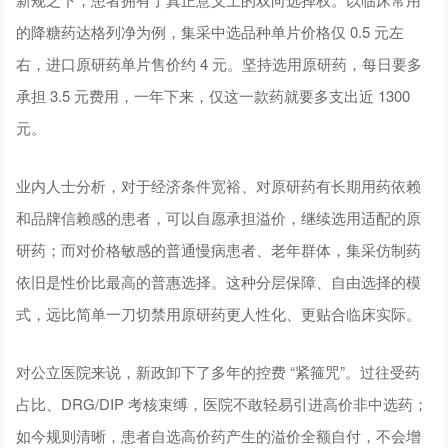
的降糖药达格列净为例，集采中选品种单片价格仅 0.5 元左
右，进口原研药单片售价约 4 元。坚持选用原研药，每日要多
承担 3.5 元费用，一年下来，仅这一款药就要多支出近 1300
元。
业内人士分析，对于经济条件宽裕、对原研药有长期用药依赖
和品牌信赖感的患者，可以自愿承担溢价，继续选用适配的原
研药；而对价格敏感的普通慢病患者、老年群体，集采仿制药
依旧是性价比最高的普惠选择。这种分层保障、自由选择的模
式，远比简单一刀切禁用原研药更人性化、更贴合临床实际。
对公立医院来说，新政卸下了多年的控费 “紧箍咒”。过往受药
占比、DRG/DIP 考核束缚，医院不敢轻易引进高价非中选药；
如今规则清晰，患者自选高价药产生的溢价全额自付，不会增