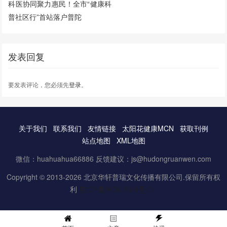
科医协同聚力惠民！全市“健康科
普社区行”首站落户普陀
发表回复
要发表评论，您必须先
登录
。
关于我们
联系我们
友情链接
太阳花健康MCN
获取刊例
站点地图
XML地图
微信：huahuahua66886 反馈建议：js@hudongruanwen.com
Copyright © 2013-2026 北京华轩普瑞文化传播有限公司.保留所有权
利
京ICP备16061888号-3