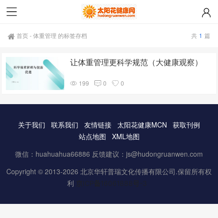
首页
-
体重管理 的标签存档
共
1
篇
让体重管理更科学规范（大健康观察）
199
0
0
关于我们
联系我们
友情链接
太阳花健康MCN
获取刊例
站点地图
XML地图
微信：huahuahua66886 反馈建议：js@hudongruanwen.com
Copyright © 2013-2026 北京华轩普瑞文化传播有限公司.保留所有权
利
京ICP备16061888号-3