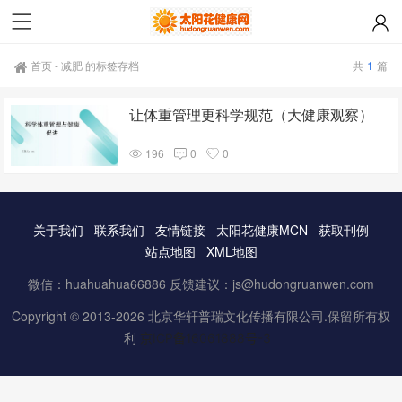
首页
-
减肥 的标签存档
共
1
篇
让体重管理更科学规范（大健康观察）
196
0
0
关于我们
联系我们
友情链接
太阳花健康MCN
获取刊例
站点地图
XML地图
微信：huahuahua66886 反馈建议：js@hudongruanwen.com
Copyright © 2013-2026 北京华轩普瑞文化传播有限公司.保留所有权
利
京ICP备16061888号-3