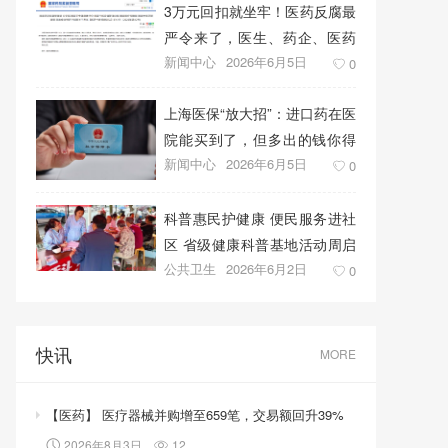
3万元回扣就坐牢！医药反腐最
严令来了，医生、药企、医药
新闻中心
2026年6月5日
代表将无一幸免
0
上海医保“放大招”：进口药在医
院能买到了，但多出的钱你得
新闻中心
2026年6月5日
自己掏！
0
科普惠民护健康 便民服务进社
区 省级健康科普基地活动周启
公共卫生
2026年6月2日
幕
0
快讯
MORE
【医药】 医疗器械并购增至659笔，交易额回升39%
2026年8月3日
12