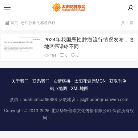
首页
-
恶性肿瘤 的标签存档
共
1
篇
2024年我国恶性肿瘤流行情况发布，各
地区癌谱略不同
184
0
0
关于我们
联系我们
友情链接
太阳花健康MCN
获取刊例
站点地图
XML地图
微信：huahuahua66886 反馈建议：js@hudongruanwen.com
Copyright © 2013-2026 北京华轩普瑞文化传播有限公司.保留所有权
利
京ICP备16061888号-3