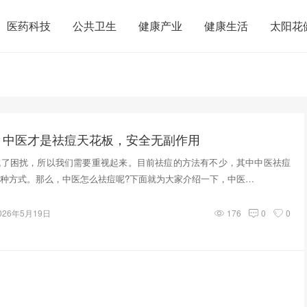
医药科技
公共卫生
健康产业
健康生活
太阳花
！中医才是祛痘天花板，安全无副作用
成了困扰，所以我们需要重视起来。目前祛痘的方法有不少，其中中医祛痘
种方式。那么，中医怎么祛痘呢?下面就为大家介绍一下，中医…
026年5月19日
176
0
0