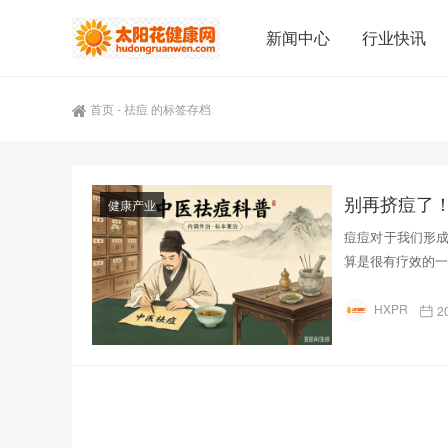
新闻中心
行业快讯
首页
-
祛痘 的标签存档
别再挤痘了
健康产业
痘痘对于我们形
算是很有疗效的一
HXPR
2