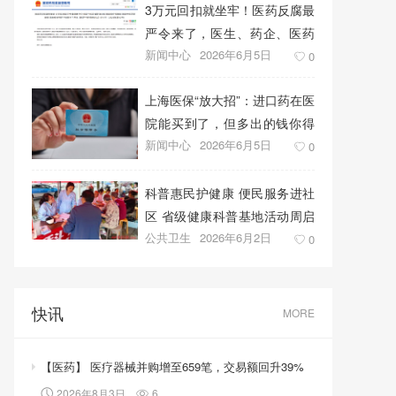
3万元回扣就坐牢！医药反腐最
严令来了，医生、药企、医药
新闻中心
2026年6月5日
代表将无一幸免
0
上海医保“放大招”：进口药在医
院能买到了，但多出的钱你得
新闻中心
2026年6月5日
自己掏！
0
科普惠民护健康 便民服务进社
区 省级健康科普基地活动周启
公共卫生
2026年6月2日
幕
0
快讯
MORE
【医药】 医疗器械并购增至659笔，交易额回升39%
2026年8月3日
6