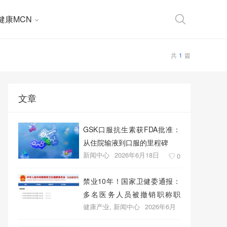
健康MCN
共
1
篇
文章
GSK口服抗生素获FDA批准：
从住院输液到口服的里程碑
新闻中心
2026年6月18日
0
禁业10年！国家卫健委通报：
多名医务人员被撤销职称职
健康产业
,
新闻中心
2026年6月
务、取消晋升资格
18日
0