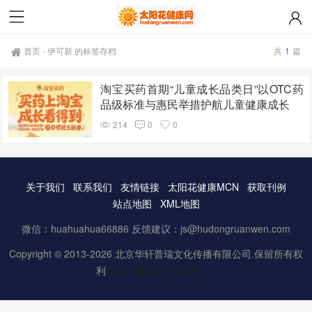
首页
-
伊可新 的标签存档
共
1
篇
淘宝买药首期“儿童成长品类日”以OTC药
品级标准与惠民举措护航儿童健康成长
214
0
0
关于我们
联系我们
友情链接
太阳花健康MCN
获取刊例
站点地图
XML地图
微信：huahuahua66886 反馈建议：js@hudongruanwen.com
Copyright © 2013-2026 北京华轩普瑞文化传播有限公司.保留所有权
利
京ICP备16061888号-3