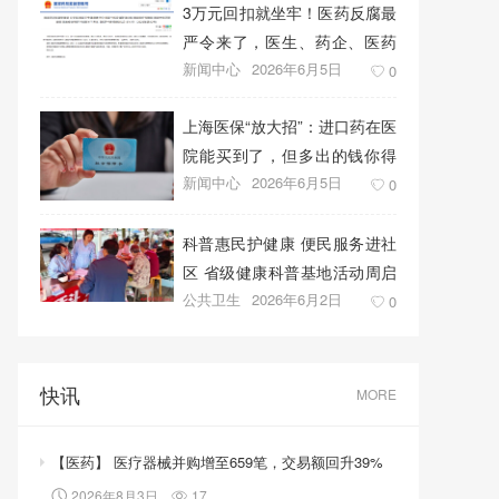
3万元回扣就坐牢！医药反腐最
严令来了，医生、药企、医药
新闻中心
2026年6月5日
代表将无一幸免
0
上海医保“放大招”：进口药在医
院能买到了，但多出的钱你得
新闻中心
2026年6月5日
自己掏！
0
科普惠民护健康 便民服务进社
区 省级健康科普基地活动周启
公共卫生
2026年6月2日
幕
0
快讯
MORE
【医药】 医疗器械并购增至659笔，交易额回升39%
2026年8月3日
17