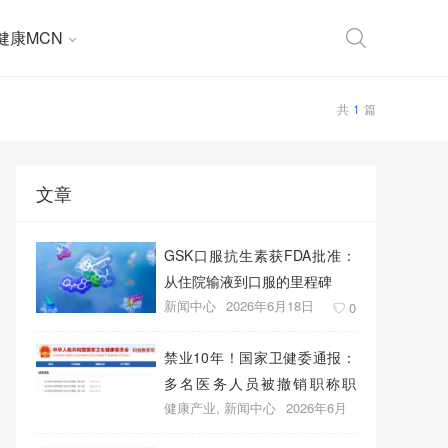
健康MCN
共
1
篇
文章
GSK口服抗生素获FDA批准：
从住院输液到口服的里程碑
新闻中心
2026年6月18日
0
禁业10年！国家卫健委通报：
多名医务人员被撤销职称职
健康产业
,
新闻中心
2026年6月
务、取消晋升资格
18日
0