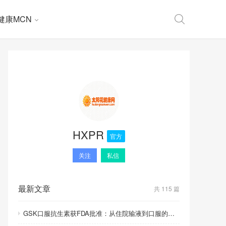
健康MCN
HXPR
官方
关注
私信
最新文章
共 115 篇
GSK口服抗生素获FDA批准：从住院输液到口服的里程碑