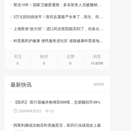
禁业10年！国家卫健委通报：多名医务人员被撤销职称职务、取消晋升资格
3万元回扣就坐牢！医药反腐最严令来了，医生、药企、医药代表将无一幸免
上海医保“放大招”：进口药在医院能买到了，但多出的钱你得自己掏！
科普惠民护健康 便民服务进社区 省级健康科普基地活动周启幕
关注
粉丝
点赞
浏览
0
0
0
10.60W
最新快讯
MORE
【医药】 医疗器械并购增至659笔，交易额回升39%
2026年8月3日
21
阿斯利康或洽购百时美施贵宝，医药行业或现史上最