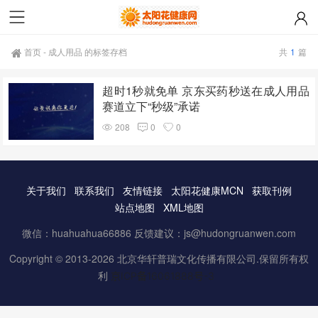
首页
-
成人用品 的标签存档
共
1
篇
超时1秒就免单 京东买药秒送在成人用品
赛道立下“秒级”承诺
208
0
0
关于我们
联系我们
友情链接
太阳花健康MCN
获取刊例
站点地图
XML地图
微信：huahuahua66886 反馈建议：js@hudongruanwen.com
Copyright © 2013-2026 北京华轩普瑞文化传播有限公司.保留所有权
利
京ICP备16061888号-3