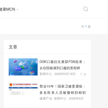
健康MCN
共
1
篇
文章
GSK口服抗生素获FDA批准：
从住院输液到口服的里程碑
新闻中心
2026年6月18日
0
禁业10年！国家卫健委通报：
多名医务人员被撤销职称职
健康产业
,
新闻中心
2026年6月
务、取消晋升资格
18日
0