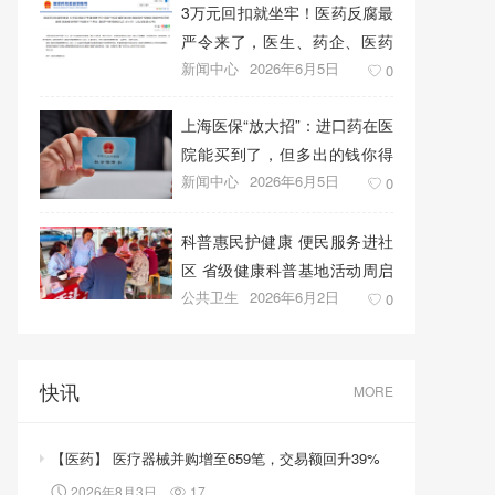
3万元回扣就坐牢！医药反腐最
严令来了，医生、药企、医药
新闻中心
2026年6月5日
代表将无一幸免
0
上海医保“放大招”：进口药在医
院能买到了，但多出的钱你得
新闻中心
2026年6月5日
自己掏！
0
科普惠民护健康 便民服务进社
区 省级健康科普基地活动周启
公共卫生
2026年6月2日
幕
0
快讯
MORE
【医药】 医疗器械并购增至659笔，交易额回升39%
2026年8月3日
17