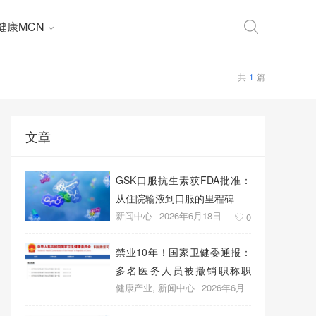
健康MCN
共
1
篇
文章
GSK口服抗生素获FDA批准：
从住院输液到口服的里程碑
新闻中心
2026年6月18日
0
禁业10年！国家卫健委通报：
多名医务人员被撤销职称职
健康产业
,
新闻中心
2026年6月
务、取消晋升资格
18日
0