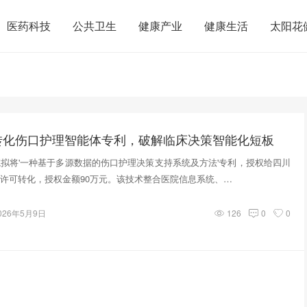
医药科技
公共卫生
健康产业
健康生活
太阳花
转化伤口护理智能体专利，破解临床决策智能化短板
拟将'一种基于多源数据的伤口护理决策支持系统及方法'专利，授权给四川
许可转化，授权金额90万元。该技术整合医院信息系统、…
026年5月9日
126
0
0