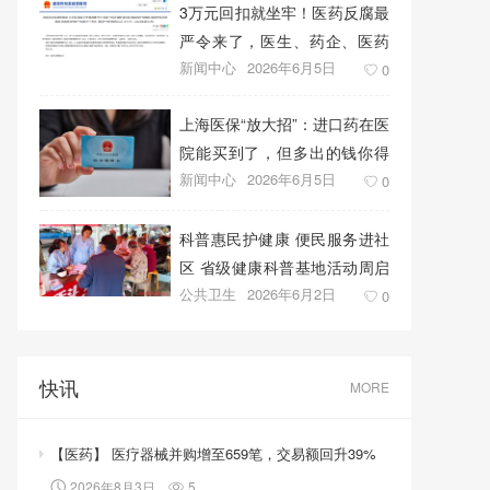
3万元回扣就坐牢！医药反腐最
严令来了，医生、药企、医药
新闻中心
2026年6月5日
代表将无一幸免
0
上海医保“放大招”：进口药在医
院能买到了，但多出的钱你得
新闻中心
2026年6月5日
自己掏！
0
科普惠民护健康 便民服务进社
区 省级健康科普基地活动周启
公共卫生
2026年6月2日
幕
0
快讯
MORE
【医药】 医疗器械并购增至659笔，交易额回升39%
2026年8月3日
5