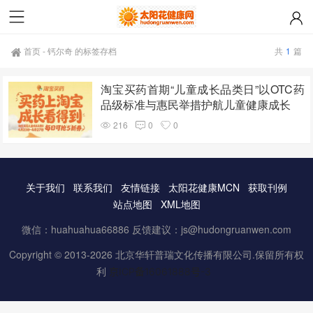
首页
-
钙尔奇 的标签存档
共
1
篇
淘宝买药首期“儿童成长品类日”以OTC药
品级标准与惠民举措护航儿童健康成长
216
0
0
关于我们
联系我们
友情链接
太阳花健康MCN
获取刊例
站点地图
XML地图
微信：huahuahua66886 反馈建议：js@hudongruanwen.com
Copyright © 2013-2026 北京华轩普瑞文化传播有限公司.保留所有权
利
京ICP备16061888号-3