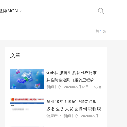
健康MCN
共
1
篇
文章
GSK口服抗生素获FDA批准：
从住院输液到口服的里程碑
新闻中心
2026年6月18日
0
禁业10年！国家卫健委通报：
多名医务人员被撤销职称职
健康产业
,
新闻中心
2026年6月
务、取消晋升资格
18日
0