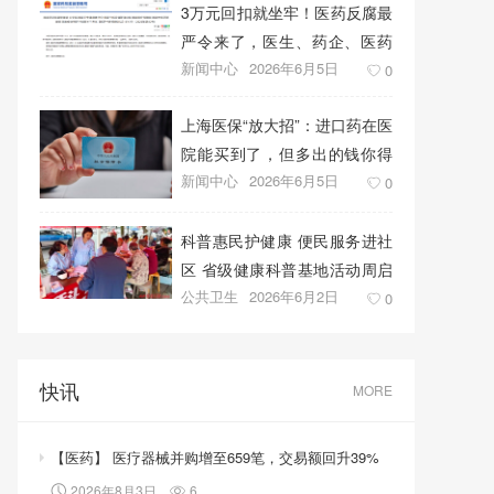
3万元回扣就坐牢！医药反腐最
严令来了，医生、药企、医药
新闻中心
2026年6月5日
代表将无一幸免
0
上海医保“放大招”：进口药在医
院能买到了，但多出的钱你得
新闻中心
2026年6月5日
自己掏！
0
科普惠民护健康 便民服务进社
区 省级健康科普基地活动周启
公共卫生
2026年6月2日
幕
0
快讯
MORE
【医药】 医疗器械并购增至659笔，交易额回升39%
2026年8月3日
6