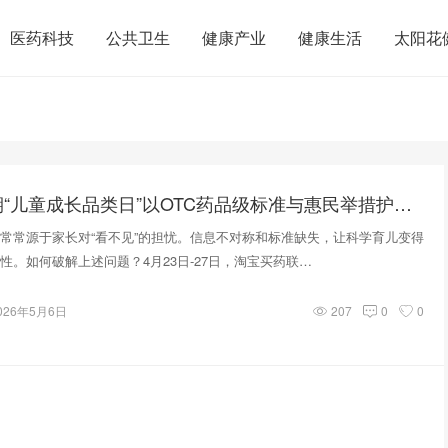
医药科技
公共卫生
健康产业
健康生活
太阳花
淘宝买药首期“儿童成长品类日”以OTC药品级标准与惠民举措护航儿童健康成长
常源于家长对“看不见”的担忧。信息不对称和标准缺失，让科学育儿变得
性。如何破解上述问题？4月23日-27日，淘宝买药联…
026年5月6日
207
0
0