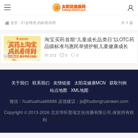
首页
-
21金维他 的标签存档
共
1
篇
淘宝买药首期“儿童成长品类日”以OTC药
品级标准与惠民举措护航儿童健康成长
212
0
0
关于我们
联系我们
友情链接
太阳花健康MCN
获取刊例
站点地图
XML地图
微信：huahuahua66886 反馈建议：js@hudongruanwen.com
Copyright © 2013-2026 北京华轩普瑞文化传播有限公司.保留所有权
利
京ICP备16061888号-3