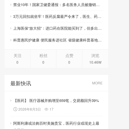
禁业10年！国家卫健委通报：多名医务人员被撤销职称职务、取消晋升资格
3万元回扣就坐牢！医药反腐最严令来了，医生、药企、医药代表将无一幸免
上海医保“放大招”：进口药在医院能买到了，但多出的钱你得自己掏！
科普惠民护健康 便民服务进社区 省级健康科普基地活动周启幕
关注
粉丝
点赞
浏览
0
0
0
10.46W
最新快讯
MORE
【医药】 医疗器械并购增至659笔，交易额回升39%
2026年8月3日
17
阿斯利康或洽购百时美施贵宝，医药行业或现史上最