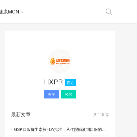
健康MCN
HXPR
官方
关注
私信
最新文章
共 115 篇
GSK口服抗生素获FDA批准：从住院输液到口服的里程碑