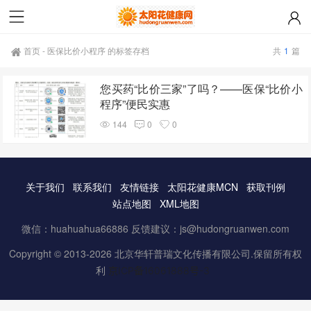
首页
-
医保比价小程序 的标签存档
共
1
篇
您买药“比价三家”了吗？——医保“比价小
程序”便民实惠
144
0
0
关于我们
联系我们
友情链接
太阳花健康MCN
获取刊例
站点地图
XML地图
微信：huahuahua66886 反馈建议：js@hudongruanwen.com
Copyright © 2013-2026 北京华轩普瑞文化传播有限公司.保留所有权
利
京ICP备16061888号-3