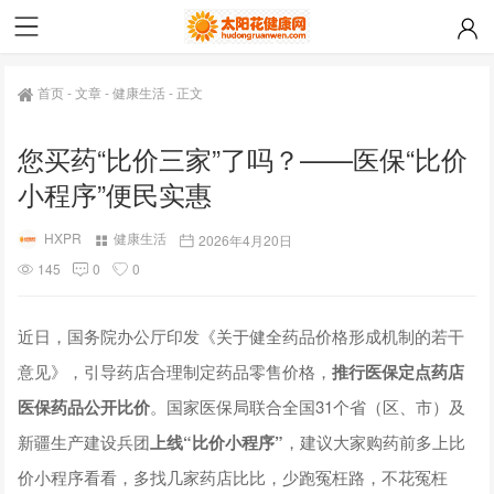
首页
-
文章
-
健康生活
-
正文
您买药“比价三家”了吗？——医保“比价
小程序”便民实惠
HXPR
健康生活
2026年4月20日
145
0
0
近日，国务院办公厅印发《关于健全药品价格形成机制的若干
意见》，引导药店合理制定药品零售价格，
推行医保定点药店
医保药品公开比价
。国家医保局联合全国31个省（区、市）及
新疆生产建设兵团
上线“比价小程序”
，建议大家购药前多上比
价小程序看看，多找几家药店比比，少跑冤枉路，不花冤枉