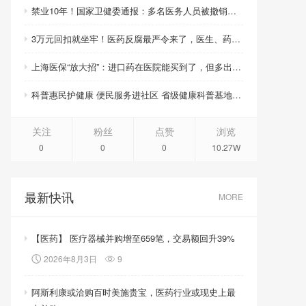
禁业10年！国家卫健委通报：多名医务人员被撤销职称职务、取消晋升资格
3万元回扣就坐牢！医药反腐最严令来了，医生、药企、医药代表将无一幸免
上海医保“放大招”：进口药在医院能买到了，但多出的钱你得自己掏！
科普惠民护健康 便民服务进社区 省级健康科普基地活动周启幕
关注
粉丝
点赞
浏览
0
0
0
10.27W
最新快讯
MORE
【医药】 医疗器械并购增至659笔，交易额回升39%
2026年8月3日
9
阿斯利康或洽购百时美施贵宝，医药行业或现史上最