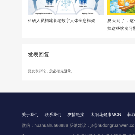
科研人员构建衰老数字人体全息框架
夏天到了，这
掉这些饮食习
发表回复
要发表评论，您必须先
登录
。
关于我们
联系我们
友情链接
太阳花健康MCN
获
微信：huahuahua66886 反馈建议：js@hudongruanwen.c