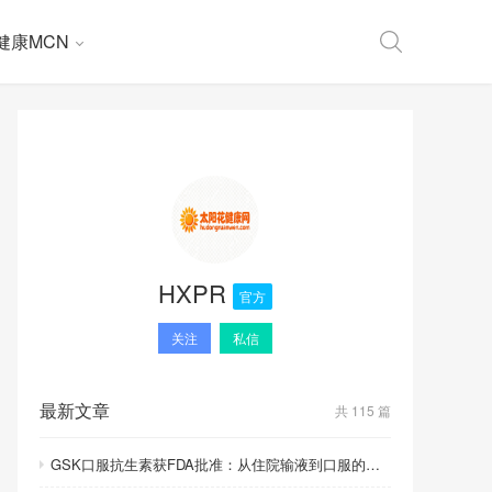
健康MCN
HXPR
官方
关注
私信
最新文章
共 115 篇
GSK口服抗生素获FDA批准：从住院输液到口服的里程碑