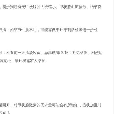
，初步判断有无甲状腺肿大或缩小、甲状腺血流信号、结节良
扫描；如结节性质不明，可能需做细针穿刺活检等进一步检
可；检查前一天清淡饮食、忌高碘/烟酒茶；避免熬夜、剧烈运
着装宽松，晕针者需家人陪护。
。
谢回升，对甲状腺激素的需求量可能会有所增加，症状加重时
或减药。