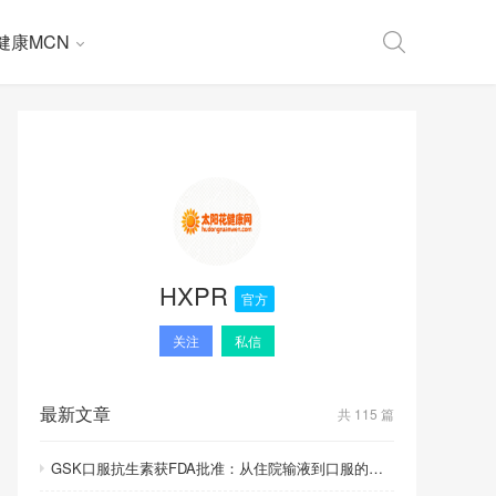
健康MCN
HXPR
官方
关注
私信
最新文章
共 115 篇
GSK口服抗生素获FDA批准：从住院输液到口服的里程碑