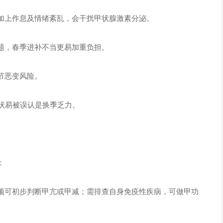
加上作息及情绪紊乱，会干扰甲状腺激素分泌。
题，春季进补不当更易加重负担。
节恶变风险。
状易被误认是换季乏力。
：
项可初步判断甲亢或甲减；需排查自身免疫性疾病，可做甲功