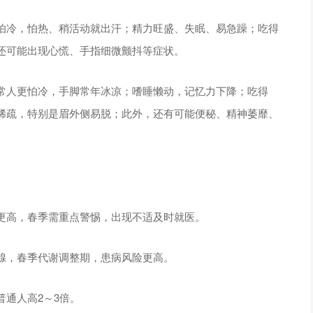
怕冷，怕热、稍活动就出汗；精力旺盛、失眠、易急躁；吃得
还可能出现心慌、手指细微颤抖等症状。
常人更怕冷，手脚常年冰凉；嗜睡懒动，记忆力下降；吃得
稀疏，特别是眉外侧易脱；此外，还有可能便秘、精神萎靡、
更高，春季需重点警惕，出现不适及时就医。
腺，春季代谢调整期，患病风险更高。
通人高2～3倍。