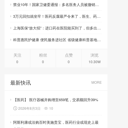
禁业10年！国家卫健委通报：多名医务人员被撤销职称职务、取消晋升资格
3万元回扣就坐牢！医药反腐最严令来了，医生、药企、医药代表将无一幸免
上海医保“放大招”：进口药在医院能买到了，但多出的钱你得自己掏！
科普惠民护健康 便民服务进社区 省级健康科普基地活动周启幕
关注
粉丝
点赞
浏览
0
0
0
10.30W
最新快讯
MORE
【医药】 医疗器械并购增至659笔，交易额回升39%
2026年8月3日
10
阿斯利康或洽购百时美施贵宝，医药行业或现史上最