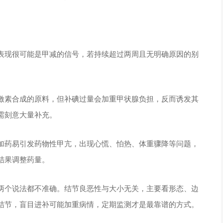
表现很可能是甲减的信号，若持续超过两周且无明确原因的别
激素合成的原料，但补碘过量会加重甲状腺负担，反而诱发其
需刻意大量补充。
加药易引发药物性甲亢，出现心慌、怕热、体重骤降等问题，
结果调整药量。
两个说法都不准确。结节良恶性与大小无关，主要看形态、边
结节，盲目进补可能加重病情，定期监测才是最靠谱的方式。