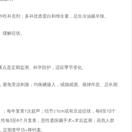
外吃补充剂；多补优质蛋白和维生素，忌生冷油腻辛辣。
、缓解症状。
理重点是定期监测、科学防护，适应季节变化。
，避免受凉刺激；均衡碘摄入，戒烟戒酒、规律作息、忌长期
：每年复查1次超声；结节≥1cm或有压迫症状，每6至12个
性每3至6个月复查，恶性遵医嘱手术+术后监测；高危人群
，定期查甲功+降钙素。