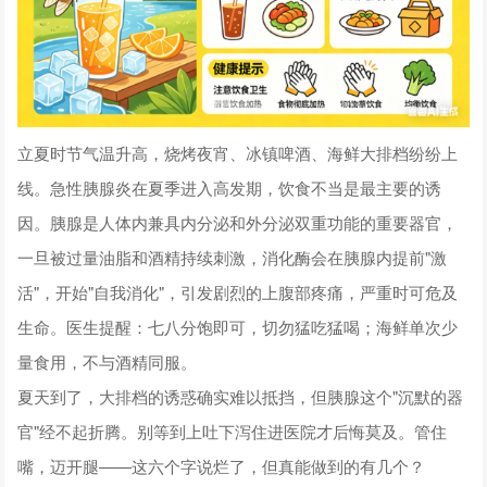
立夏时节气温升高，烧烤夜宵、冰镇啤酒、海鲜大排档纷纷上
线。急性胰腺炎在夏季进入高发期，饮食不当是最主要的诱
因。胰腺是人体内兼具内分泌和外分泌双重功能的重要器官，
一旦被过量油脂和酒精持续刺激，消化酶会在胰腺内提前"激
活"，开始"自我消化"，引发剧烈的上腹部疼痛，严重时可危及
生命。医生提醒：七八分饱即可，切勿猛吃猛喝；海鲜单次少
量食用，不与酒精同服。
夏天到了，大排档的诱惑确实难以抵挡，但胰腺这个"沉默的器
官"经不起折腾。别等到上吐下泻住进医院才后悔莫及。管住
嘴，迈开腿——这六个字说烂了，但真能做到的有几个？