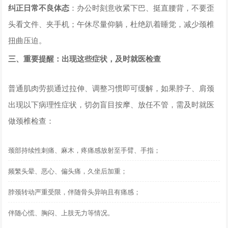
纠正日常不良体态
：办公时刻意收紧下巴、挺直腰背，不要歪
头看文件、夹手机；午休尽量仰躺，杜绝趴着睡觉，减少颈椎
扭曲压迫。
三、重要提醒：出现这些症状，及时就医检查
普通肌肉劳损通过拉伸、调整习惯即可缓解，如果脖子、肩颈
出现以下病理性症状，切勿盲目按摩、放任不管，需及时就医
做颈椎检查：
颈部持续性刺痛、麻木，疼痛感放射至手臂、手指；
频繁头晕、恶心、偏头痛，久坐后加重；
脖颈转动严重受限，伴随骨头异响且有痛感；
伴随心慌、胸闷、上肢无力等情况。