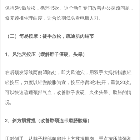
保持5秒后放松，循环15次。这个动作专门改善办公探颈问题，
修复颈椎生理曲度，适合长期低头看电脑人群。
（二）简易按摩：徒手放松，疏通肌肉结节
1、风池穴按压（缓解脖子僵硬、头晕）
在后颈发际线两侧凹陷处，即为风池穴，用双手大拇指指腹轻
轻按压，力度以轻微酸胀为宜，按压停留3秒松开，重复20次。
可以快速疏通颈部气血，改善脖子发硬、久坐头晕、脑胀的情
况。
2、斜方肌揉捏（改善脖颈连带肩膀酸痛）
用对侧手，从脖子根部向肩膀上方揉捏肌肉，重点按压脖颈和