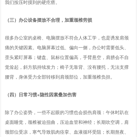
我们按压时摸到的硬疙瘩。
（三）办公设备摆放不合理，加重颈椎劳损
很多办公室的桌椅、电脑摆放不符合人体工学，也是诱发肩颈
痛的关键因素。电脑屏幕过低、偏向一侧，办公时需要低头、
歪头紧盯屏幕；键盘、鼠标位置偏高，手臂悬空，肩膀会不自
觉耸起，斜方肌持续发力；椅子无靠背、没有腰托，无法支撑
腰背，身体受力全部转移到肩颈部位，加重颈椎负担。
（四）日常习惯+隐性因素叠加伤害
除了办公姿势，一些不起眼的习惯也会损伤肩颈：午休时趴在
桌面睡觉，颈椎被迫扭曲，压迫血管和神经；长期吹空调，肩
颈部位受凉，寒气导致肌肉痉挛、血液循环受阻；长期熬夜、