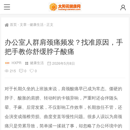
首页
-
文章
-
健康生活
-
正文
办公室人群肩颈痛频发？找准原因，手
把手教你舒缓脖子酸痛
HXPR
健康生活
2026年5月8日
215
0
0
对于长期久坐的上班族来说，肩颈酸痛早已成为常态。僵硬的
脖子、酸胀的肩膀、转动时的卡顿异响，严重时还会伴随头
晕、手麻、后背发紧，不仅影响工作效率，长期放任不管，还
会演变成颈椎劳损、曲度变直等慢性问题。很多人误以为肩颈
痛只是劳累导致，简单揉一揉就了事，却忽略了办公环境中的