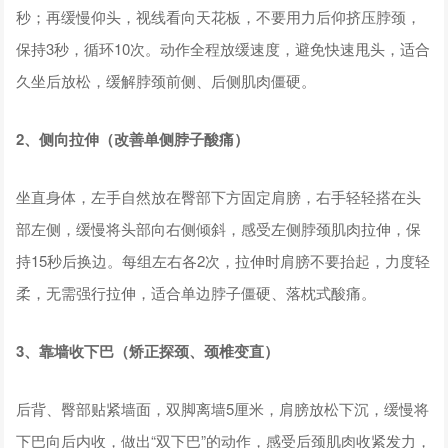
秒；再缓慢仰头，视线看向天花板，不要用力后仰挤压脖颈，
保持3秒，循环10次。动作全程放缓速度，避免快速甩头，适合
久坐后放松，缓解脖颈前侧、后侧肌肉僵硬。
2、侧向拉伸（改善单侧脖子酸痛）
坐直身体，左手自然放在臀部下方固定肩膀，右手轻轻搭在头
部左侧，缓慢将头部向右侧倾斜，感受左侧脖颈肌肉拉伸，保
持15秒后换边。每组左右各2次，拉伸时肩膀不要抬起，力度轻
柔，无需强行拉伸，适合单边脖子僵硬、落枕式酸痛。
3、靠墙收下巴（矫正探颈、颈椎变直）
后背、臀部贴紧墙面，双脚离墙5厘米，肩膀放松下沉，缓慢将
下巴向后内收，做出“双下巴”的动作，感受后颈肌肉收紧发力，