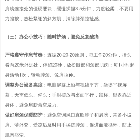
肩膀连接处的僵硬硬块，缓慢揉捏3-5分钟，力度轻柔，不要用
力掐按，放松紧绷的斜方肌，消除脖颈拉扯感。
（三）办公小技巧：随时护颈，避免反复酸痛
严格遵守作息节奏
：遵循20-20-20原则，每工作20分钟，抬头
看向20米外远处，停留20秒，放松眼部和颈部肌肉；每1小时起
身活动1次，转动脖颈、耸肩拉伸。
调整办公设备高度
：电脑屏幕上沿与视线平齐，坐姿平视屏
幕，无需低头、仰头；手肘摆放与桌面平行，鼠标、键盘靠近
身体，避免肩膀悬空发力。
做好肩颈保暖防护
：避免空调风口直吹脖子和肩膀，常备小披
肩、薄外套，受凉后及时用手揉搓脖颈，促进血液循环，防止
肌肉痉挛。