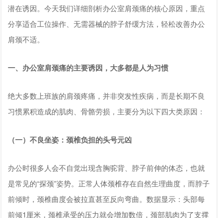
潜在诱因。今天我们详细剖析办公室肩颈痛的核心原因，重点
分享适合工位操作、无需器械的脖子舒缓方法，轻松改善办公
肩颈不适。
一、办公室肩颈痛的主要诱因，大多都是人为习惯
绝大多数上班族的肩颈疼痛，并非突发性疾病，而是长期不良
习惯累积造成的肌肉、骨骼劳损，主要分为以下四大类原因：
（一）不良坐姿：颈椎负担的头号元凶
办公时很多人会不自觉出现含胸驼背、脖子前伸的体态，也就
是常见的“探颈”姿势。正常人体颈椎存在自然生理曲度，而脖子
前倾时，颈椎曲度会被拉直甚至反向弯曲。数据显示：头部每
前倾1厘米，颈椎承受的压力就会增加数倍，颈部肌肉为了支撑