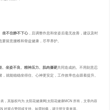
。
、坐不住静不下心
，且调整作息和坐姿后毫无改善，建议及时
也要留意腰椎和骨盆健康，尽早养护。
差、坐姿不良、精神压力、肌肉僵硬
共同造成的。不用刻意忍
绪，就能稳稳坐得住、心神更安定，工作效率也会跟着提升。
表，其版权均为 太阳花健康网|太阳花健康MCN 所有，文章内容
CN 对观点赞同或支持。如需转载，请注明文章来源。