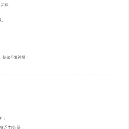
胀发麻。
感。
 次，快速平复神经；
。
担；
浑身乏力烦躁；