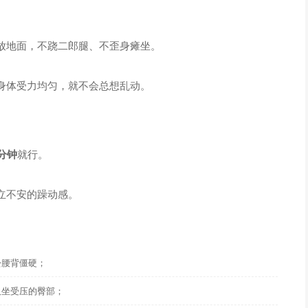
放地面，不跷二郎腿、不歪身瘫坐。
身体受力均匀，就不会总想乱动。
分钟
就行。
立不安的躁动感。
松腰背僵硬；
久坐受压的臀部；