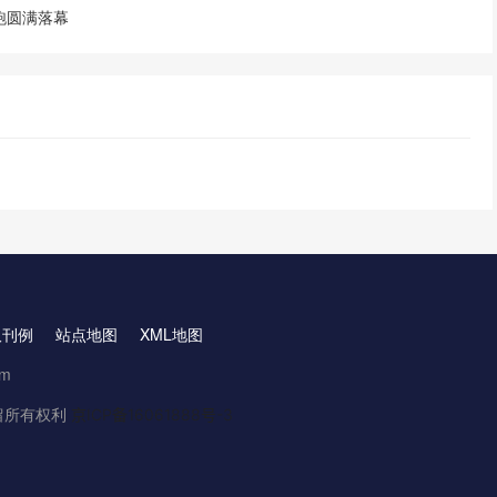
跑圆满落幕
取刊例
站点地图
XML地图
om
.保留所有权利
京ICP备16061888号-3