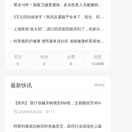
禁业10年！国家卫健委通报：多名医务人员被撤销职称职务、取消晋升资格
3万元回扣就坐牢！医药反腐最严令来了，医生、药企、医药代表将无一幸免
上海医保“放大招”：进口药在医院能买到了，但多出的钱你得自己掏！
科普惠民护健康 便民服务进社区 省级健康科普基地活动周启幕
关注
粉丝
点赞
浏览
0
0
0
10.46W
最新快讯
MORE
【医药】 医疗器械并购增至659笔，交易额回升39%
2026年8月3日
17
阿斯利康或洽购百时美施贵宝，医药行业或现史上最