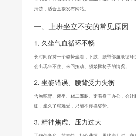
清楚，适合直接发布网站。
一、上班坐立不安的常见原因
1. 久坐气血循环不畅
长时间保持一个姿势坐着，下肢、腰臀部血液循环
会出现坐不住、来回扭动、频繁挪椅子的情况。
2. 坐姿错误、腰背受力失衡
含胸驼背、瘫坐、跷二郎腿、歪着身子办公，会让
绷，坐久了就难受，只能不停换姿势。
3. 精神焦虑、压力过大
工作任务多、节奏快、担心业绩、思绪杂乱时，交