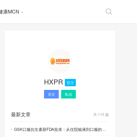
健康MCN
HXPR
官方
关注
私信
最新文章
共 115 篇
GSK口服抗生素获FDA批准：从住院输液到口服的里程碑