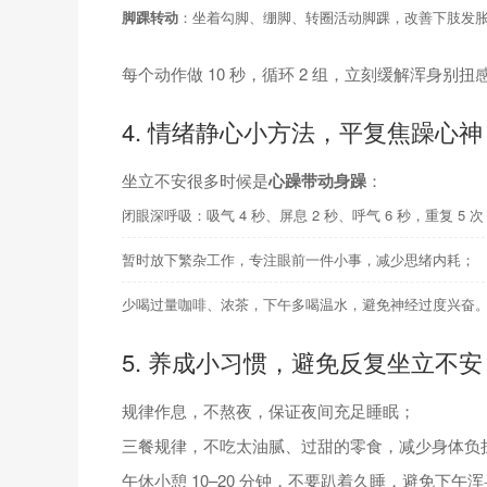
脚踝转动
：坐着勾脚、绷脚、转圈活动脚踝，改善下肢发
每个动作做 10 秒，循环 2 组，立刻缓解浑身别扭
4. 情绪静心小方法，平复焦躁心神
坐立不安很多时候是
心躁带动身躁
：
闭眼深呼吸：吸气 4 秒、屏息 2 秒、呼气 6 秒，重复 5
暂时放下繁杂工作，专注眼前一件小事，减少思绪内耗；
少喝过量咖啡、浓茶，下午多喝温水，避免神经过度兴奋
5. 养成小习惯，避免反复坐立不安
规律作息，不熬夜，保证夜间充足睡眠；
三餐规律，不吃太油腻、过甜的零食，减少身体负
午休小憩 10–20 分钟，不要趴着久睡，避免下午