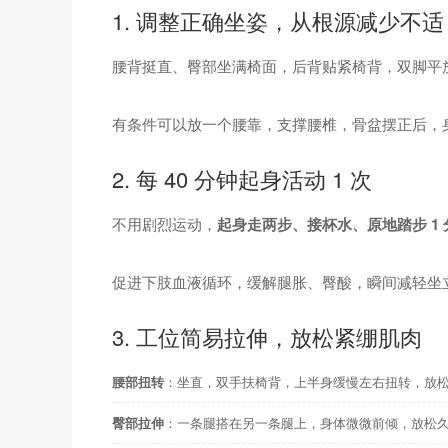
1. 调整正确坐姿，从根源减少不适
腰背挺直、臀部坐满椅面，后背贴紧椅背，双脚平
有条件可以放一个腰靠，支撑腰椎，骨盆摆正后，
2. 每 40 分钟起身活动 1 次
不用剧烈运动，
起身走两步、接杯水、原地踏步 1 
促进下肢血液循环，缓解腿胀、臀酸，瞬间减轻坐
3. 工位简易拉伸，放松紧绷肌肉
腰部扭转
：坐直，双手扶椅背，上半身缓慢左右扭转，放
臀部拉伸
：一条腿搭在另一条腿上，身体微微前倾，放松