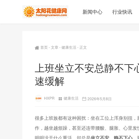
新闻中心
行业快讯
首页
-
文章
-
健康生活
-
正文
上班坐立不安总静不下
速缓解
HXPR
健康生活
2026年5月8日
很多上班族都有这种困扰：坐在工位上浑身别扭，
作，越坐越烦躁，甚至还连带腰酸、腿胀、心里发
明明没干什么重活，却总是
坐立不安、静不下心
，