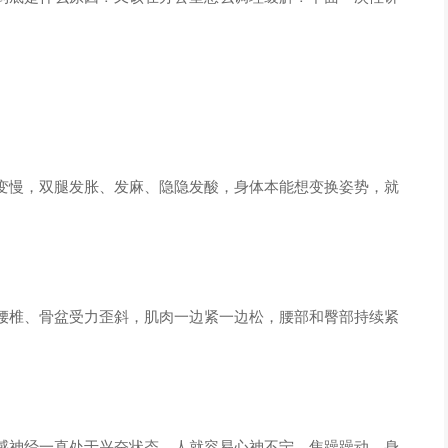
变慢，双腿发胀、发麻、隐隐发酸，身体本能想变换姿势，就
腰椎、骨盆受力歪斜，肌肉一边紧一边松，腰部和臀部持续紧
感神经一直处于兴奋状态，人就容易心神不宁、焦躁躁动，身