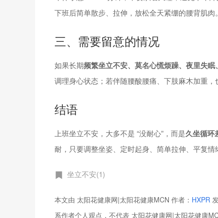
下班后简单散步、拉伸，放松全天紧绷的腰背肌肉
三、需要留意的情况
如果长期
频繁坐立不安、莫名心慌烦躁、夜里失眠
调理身心状态；若伴随腰酸腰痛、下肢麻木加重，
结语
上班坐立不安，大多不是 “没耐心”，而是
久坐循环
耐，只要调整坐姿、定时起身、简单拉伸、平复情
坐立不安(1)
本文由 太阳花健康网|太阳花健康MCN 作者：
HXPR
发
系作者个人观点，不代表 太阳花健康网|太阳花健康M