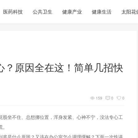
医药科技
公共卫生
健康产业
健康生活
太阳花
心？原因全在这！简单几招快
159
0
0
屁股坐不住、总想挪位置，浑身发紧、心神不宁，没法专心工
慌。
到底是什么原因？又该在办公室怎么调理缓解？下面一次性讲